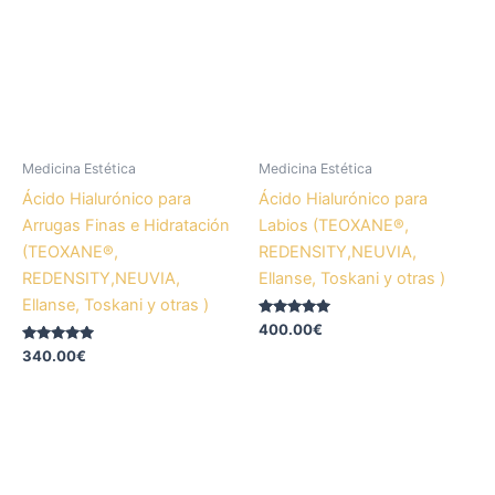
Medicina Estética
Medicina Estética
Ácido Hialurónico para
Ácido Hialurónico para
Arrugas Finas e Hidratación
Labios (TEOXANE®,
(TEOXANE®,
REDENSITY,NEUVIA,
REDENSITY,NEUVIA,
Ellanse, Toskani y otras )
Ellanse, Toskani y otras )
Valorado
400.00
€
con
Valorado
5.00
340.00
€
con
de 5
5.00
de 5