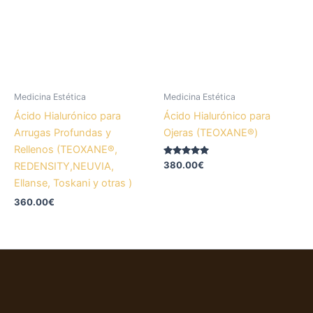
Medicina Estética
Medicina Estética
Ácido Hialurónico para
Ácido Hialurónico para
Arrugas Profundas y
Ojeras (TEOXANE®)
Rellenos (TEOXANE®,
Valorado
380.00
€
REDENSITY,NEUVIA,
con
5.00
Ellanse, Toskani y otras )
de 5
360.00
€