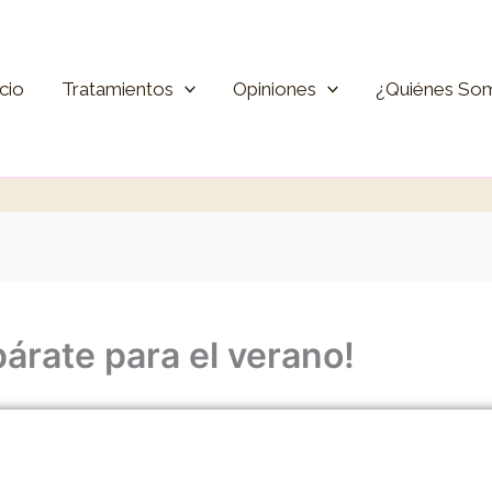
icio
Tratamientos
Opiniones
¿Quiénes So
párate para el verano!