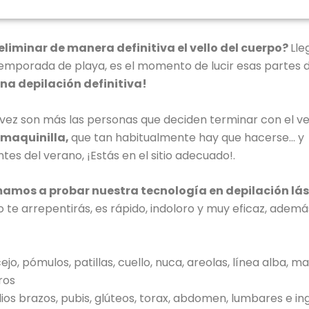
liminar de manera definitiva el vello del cuerpo?
Lle
temporada de playa, es el momento de lucir esas partes d
na depilación definitiva!
vez son más las personas que deciden terminar con el ve
 maquinilla,
que tan habitualmente hay que hacerse… y
tes del verano, ¡E
stás en el sitio adecuado!.
mamos a probar nuestra tecnología en depilación lá
te arrepentirás, es rápido, indoloro y muy eficaz, además
ejo, pómulos, patillas, cuello, nuca, areolas, línea alba, ma
ros
os brazos, pubis, glúteos, torax, abdomen, lumbares e i