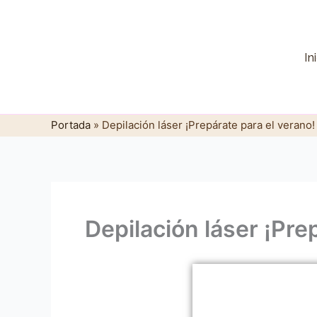
Ir
al
contenido
In
Portada
»
Depilación láser ¡Prepárate para el verano!
Depilación láser ¡Pre