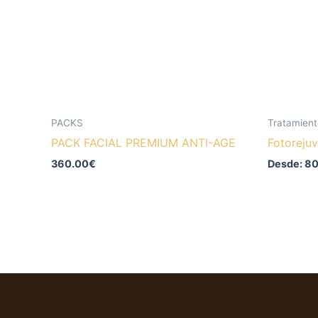
Las
opciones
se
pueden
elegir
en
la
PACKS
Tratamient
página
PACK FACIAL PREMIUM ANTI-AGE
Fotoreju
de
360.00
€
Desde:
80
producto