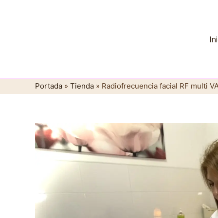
Ir
al
contenido
In
Portada
»
Tienda
»
Radiofrecuencia facial RF multi 