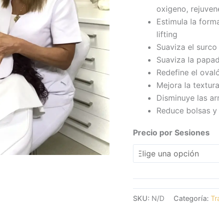
oxigeno, rejuven
Estimula la for
lifting
Suaviza el surc
Suaviza la papa
Redefine el ovaló
Mejora la textura
Disminuye las ar
Reduce bolsas y 
Precio por Sesiones
SKU:
N/D
Categoría:
Tr