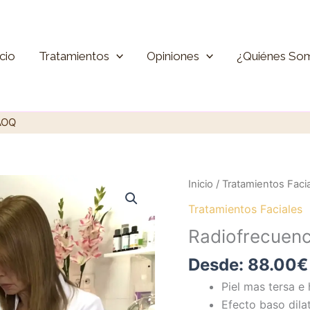
icio
Tratamientos
Opiniones
¿Quiénes So
VAOQ
Inicio
/
Tratamientos Faci
Tratamientos Faciales
Radiofrecuenc
Desde:
88.00
€
Piel mas tersa e
Efecto baso dila