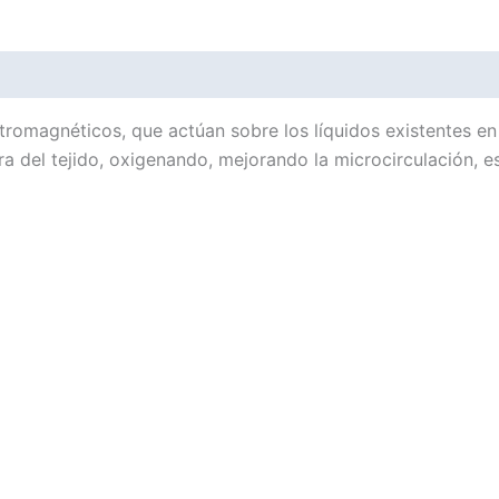
es (0)
romagnéticos, que actúan sobre los líquidos existentes en 
 del tejido, oxigenando, mejorando la microcirculación, e
.