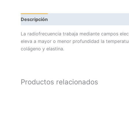
Descripción
Información adicional
Valoracion
La radiofrecuencia trabaja mediante campos elect
eleva a mayor o menor profundidad la temperatura
colágeno y elastina.
Productos relacionados
Este
producto
tiene
múltiples
variantes