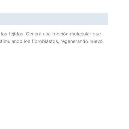
los tejidos. Genera una fricción molecular que
stimulando los fibroblastos, regenerando nuevo
Este
producto
tiene
múltiples
variantes.