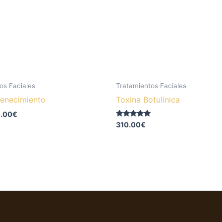
os Faciales
Tratamientos Faciales
venecimiento
Toxina Botulínica
.00
€
Valorado con
310.00
€
5.00
de 5