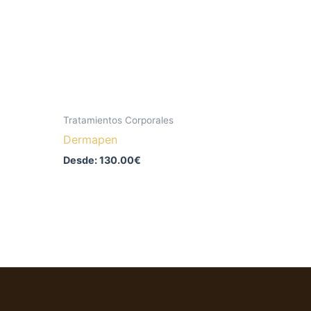
Las
opciones
se
pueden
elegir
en
la
Tratamientos Corporales
página
Dermapen
de
Desde:
130.00
€
producto