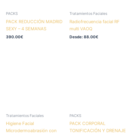
se
pueden
PACKS
Tratamientos Faciales
elegir
PACK REDUCCIÓN MADRID
Radiofrecuencia facial RF
en
SEXY – 4 SEMANAS
multi VAOQ
la
390.00
€
Desde:
88.00
€
página
de
producto
Este
producto
tiene
múltiples
variantes.
Las
opciones
se
pueden
Tratamientos Faciales
PACKS
elegir
Higiene Facial
PACK CORPORAL
en
Microdermoabrasión con
TONIFICACIÓN Y DRENAJE