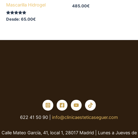
la
Mascarilla Hidrogel
485.00
€
página
de
Valorado
Desde:
65.00
€
con
producto
5.00
de 5
622 41 50 90 |
info@clinicaesteticaseguer.com
Calle Mateo García, 41, local 1, 28017 Madrid | Lunes a Jueves de