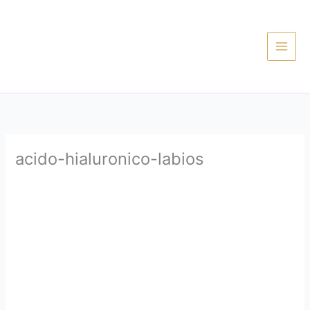
Ir
al
contenido
acido-hialuronico-labios