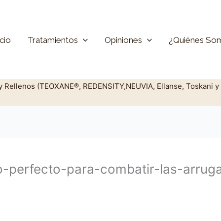
icio
Tratamientos
Opiniones
¿Quiénes So
 y Rellenos (TEOXANE®, REDENSITY,NEUVIA, Ellanse, Toskani y 
do-perfecto-para-combatir-las-arru