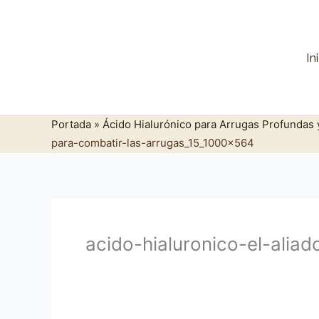
Ir
al
contenido
In
Portada
»
Ácido Hialurónico para Arrugas Profundas
para-combatir-las-arrugas_15_1000x564
acido-hialuronico-el-alia