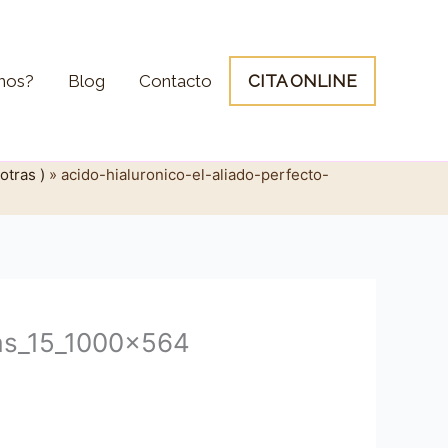
mos?
Blog
Contacto
CITA ONLINE
otras )
»
acido-hialuronico-el-aliado-perfecto-
gas_15_1000x564