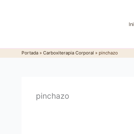
Ir
al
contenido
In
Portada
»
Carboxiterapia Corporal
»
pinchazo
pinchazo