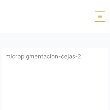
Ir
al
contenido
micropigmentacion-cejas-2