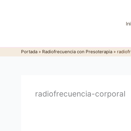
Ir
al
contenido
In
Portada
»
Radiofrecuencia con Presoterapia
»
radiof
radiofrecuencia-corporal