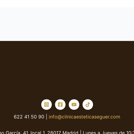
622 41 50 90 |
info@clinicaesteticaseguer.com
o García, 41, local 1, 28017 Madrid | Lunes a Jueves de 10