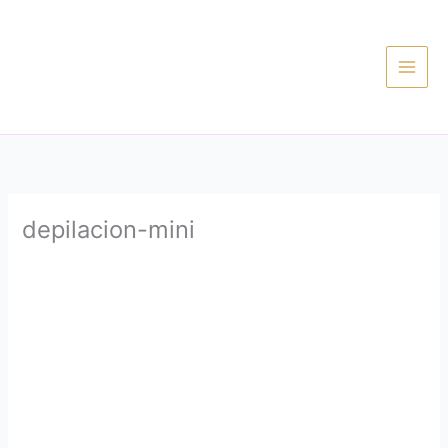
Ir
al
contenido
depilacion-mini