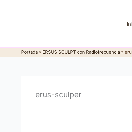
Ir
al
contenido
In
Portada
»
ERSUS SCULPT con Radiofrecuencia
»
eru
erus-sculper