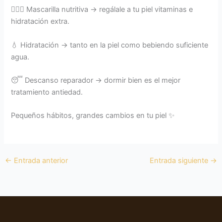
🧖🏼‍♀️ Mascarilla nutritiva → regálale a tu piel vitaminas e
hidratación extra.
💧 Hidratación → tanto en la piel como bebiendo suficiente
agua.
😴 Descanso reparador → dormir bien es el mejor
tratamiento antiedad.
Pequeños hábitos, grandes cambios en tu piel ✨
←
Entrada anterior
Entrada siguiente
→