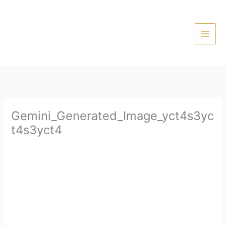
Ir
al
contenido
Gemini_Generated_Image_yct4s3yc
t4s3yct4