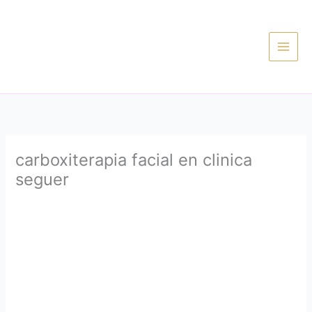
Ir
al
contenido
carboxiterapia facial en clinica
seguer