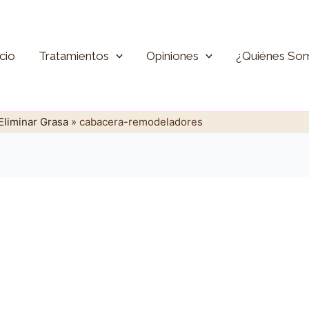
icio
Tratamientos
Opiniones
¿Quiénes So
Eliminar Grasa
»
cabacera-remodeladores