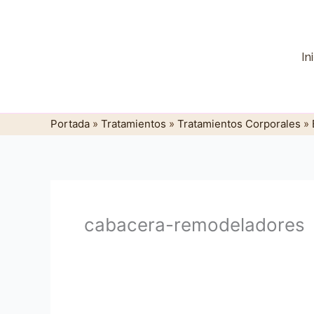
Ir
al
contenido
In
Portada
»
Tratamientos
»
Tratamientos Corporales
»
cabacera-remodeladores