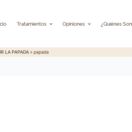
icio
Tratamientos
Opiniones
¿Quiénes So
R LA PAPADA
»
papada