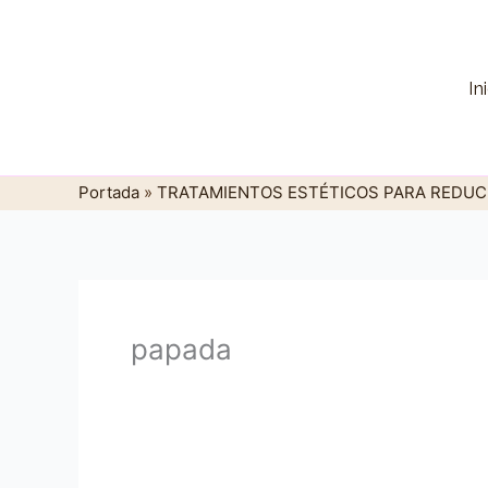
Ir
al
contenido
In
Portada
»
TRATAMIENTOS ESTÉTICOS PARA REDUCI
papada