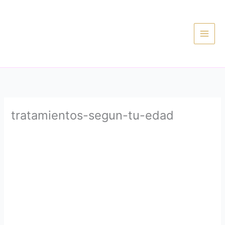
Ir
al
contenido
tratamientos-segun-tu-edad