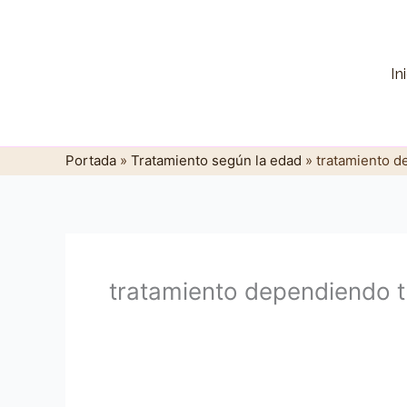
Ir
al
contenido
In
Portada
»
Tratamiento según la edad
»
tratamiento d
tratamiento dependiendo 