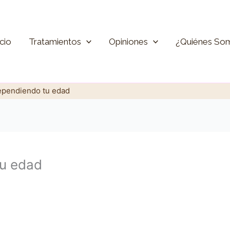
icio
Tratamientos
Opiniones
¿Quiénes So
ependiendo tu edad
tu edad