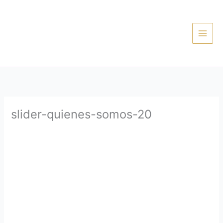
Ir
al
contenido
slider-quienes-somos-20