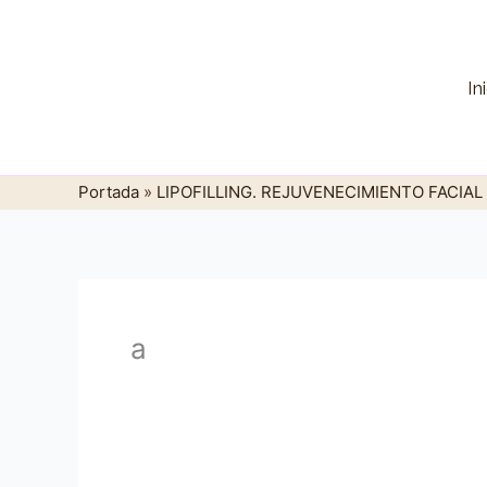
Ir
al
contenido
In
Portada
»
LIPOFILLING. REJUVENECIMIENTO FACIAL
a