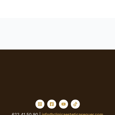
622 41 50 90 |
info@clinicaesteticaseguer.com