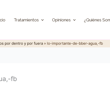
icio
Tratamientos
Opiniones
¿Quiénes So
os por dentro y por fuera
»
lo-importante-de-bber-agua,-fb
ua,-fb