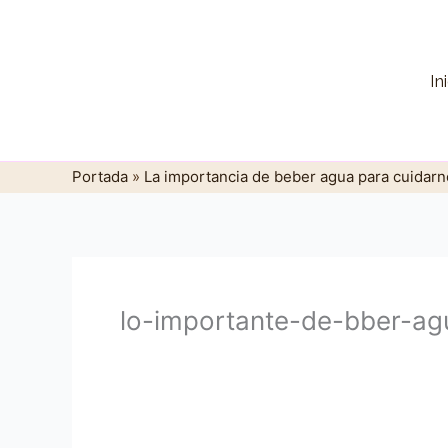
Ir
al
contenido
In
Portada
»
La importancia de beber agua para cuidarn
lo-importante-de-bber-ag