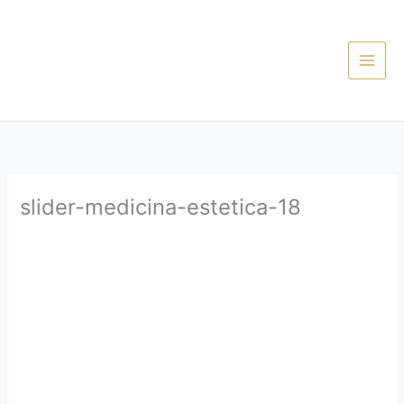
Ir
al
contenido
slider-medicina-estetica-18