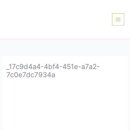
Ir
al
contenido
_17c9d4a4-4bf4-451e-a7a2-
7c0e7dc7934a