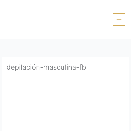
Ir
al
contenido
depilación-masculina-fb