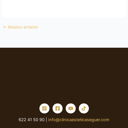
←
Medios anterior
622 41 50 90 |
info@clinicaesteticaseguer.com