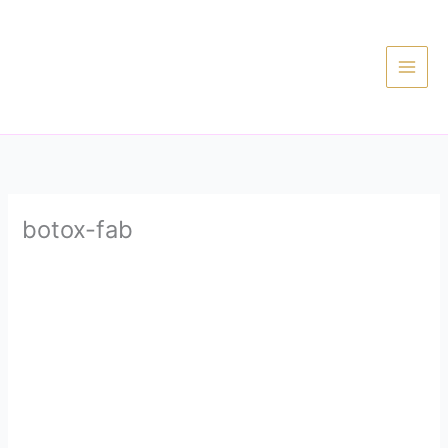
Ir
al
contenido
botox-fab