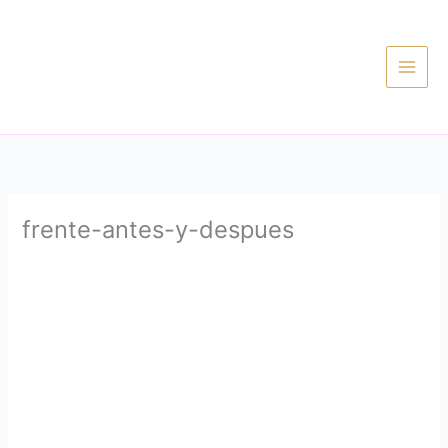
Ir
al
contenido
frente-antes-y-despues