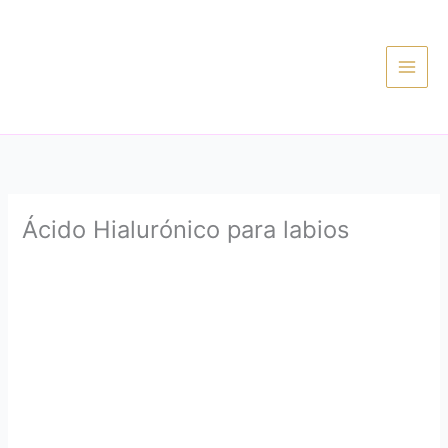
Ir
al
contenido
Ácido Hialurónico para labios