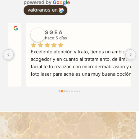
powered by
G
o
o
g
l
e
valóranos en
S G E A
hace 5 días
Excelente atención y trato, tienes un ambiente 
acogedor y en cuanto al tratamiento, de limpieza 
facial te lo realizan con microdermabrasion y el 
foto laser para acné es una muy buena opción 
notas grandes cambios  desde la primera 
sesión.Otro punto importante a tratar es su 
horario que puede llegar a ser muy flexible en tu 
día a día . Te guían en tu tratamiento desde el 
primer momento y dependiendo tu evolución te 
va. Recomendando otros tipos de tratamientos.