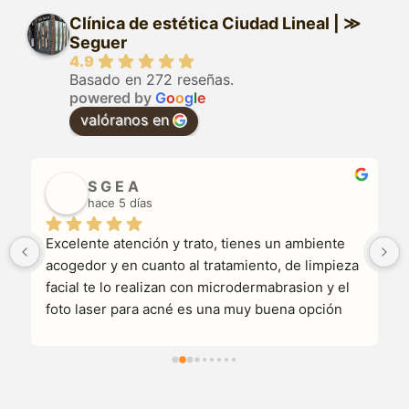
Clínica de estética Ciudad Lineal | ≫
Seguer
4.9
Basado en 272 reseñas.
powered by
G
o
o
g
l
e
valóranos en
S G E A
hace 5 días
Excelente atención y trato, tienes un ambiente 
acogedor y en cuanto al tratamiento, de limpieza 
facial te lo realizan con microdermabrasion y el 
foto laser para acné es una muy buena opción 
notas grandes cambios  desde la primera 
sesión.Otro punto importante a tratar es su 
horario que puede llegar a ser muy flexible en tu 
día a día . Te guían en tu tratamiento desde el 